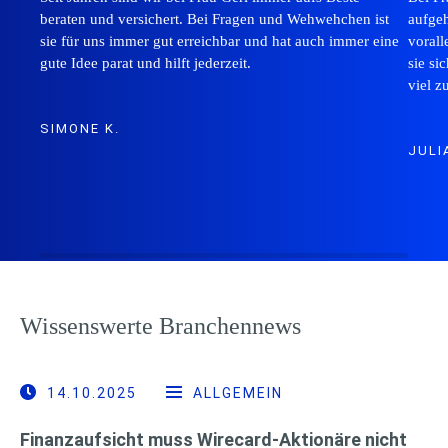
beraten und versichert. Bei Fragen und Wehwehchen ist
aufgeh
sie für uns immer gut erreichbar und hat auch immer eine
vorall
gute Idee parat und hilft jederzeit.
sie si
viel z
SIMONE K.
JULIA
Wissenswerte Branchennews
14.10.2025
ALLGEMEIN
Finanzaufsicht muss Wirecard-Aktionäre nicht