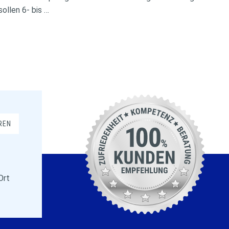
ollen 6- bis …
REN
Ort