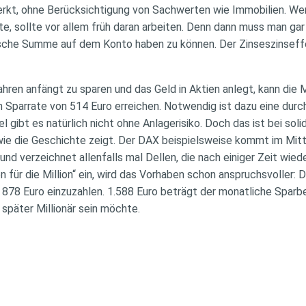
erkt, ohne Berücksichtigung von Sachwerten wie Immobilien. We
te, sollte vor allem früh daran arbeiten. Denn dann muss man gar
sche Summe auf dem Konto haben zu können. Der Zinseszinseffe
hren anfängt zu sparen und das Geld in Aktien anlegt, kann die M
n Sparrate von 514 Euro erreichen. Notwendig ist dazu eine durch
l gibt es natürlich nicht ohne Anlagerisiko. Doch das ist bei soli
ie die Geschichte zeigt. Der DAX beispielsweise kommt im Mitte
d verzeichnet allenfalls mal Dellen, die nach einiger Zeit wie
n für die Million“ ein, wird das Vorhaben schon anspruchsvoller:
 878 Euro einzuzahlen. 1.588 Euro beträgt der monatliche Sparb
später Millionär sein möchte.