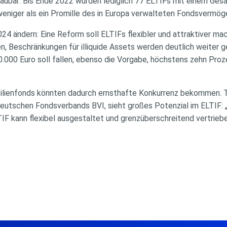
haubar: Bis Ende 2022 wurden lediglich 77 ELTIFs mit einem Ges
weniger als ein Promille des in Europa verwalteten Fondsvermög
24 ändern: Eine Reform soll ELTIFs flexibler und attraktiver ma
, Beschränkungen für illiquide Assets werden deutlich weiter g
00 Euro soll fallen, ebenso die Vorgabe, höchstens zehn Proz
lienfonds könnten dadurch ernsthafte Konkurrenz bekommen. 
utschen Fondsverbands BVI, sieht großes Potenzial im ELTIF: „Ic
LTIF kann flexibel ausgestaltet und grenzüberschreitend vertrie