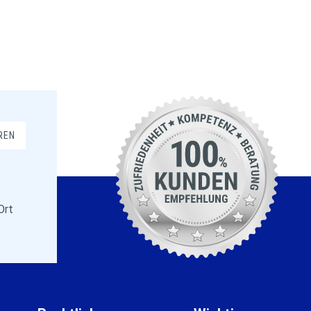
REN
Ort