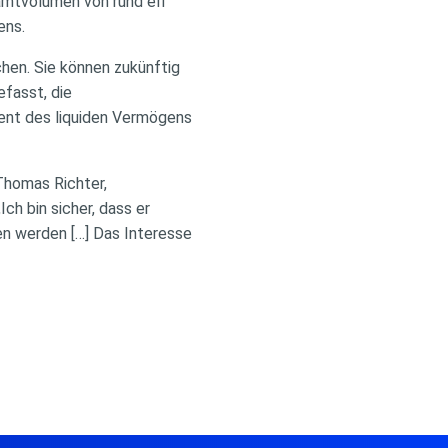
amtvolumen von rund elf
ens.
chen. Sie können zukünftig
efasst, die
ent des liquiden Vermögens
Thomas Richter,
h bin sicher, dass er
ben werden […] Das Interesse